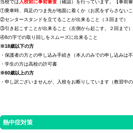
当校では
入校前に事前審査
（確認）を行っています。【事前審
①乗車時、両足のつま先が地面に着くか（お尻をずらさないこ
②センタースタンドを立てることが出来ること（３回まで）
③引き起こすことが出来ること（左側から起こす。２回まで）
④8の字での取り回しをスムーズに出来ること
※18歳以下の方
・保護者の方との申し込み手続き（本人のみでの申し込みは不
・学生の方は高校の許可書
※60歳以上の方
・申し訳ございませんが、入校をお断りしています（教習中の
熱中症対策